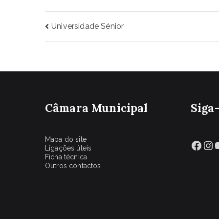
Navegação
Universidade Sénior
de
artigos
Câmara Municipal
Siga
Mapa do site
Face
In
Ligações úteis
Ficha técnica
Outros contactos