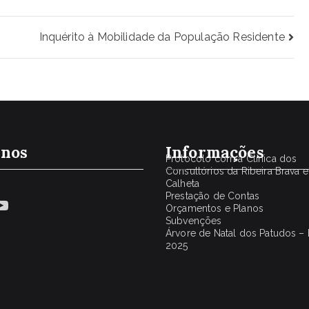
Inquérito à Mobilidade da População Residente
-nos
Informações
Protocolo com a Clínica dos
Consultórios da Ribeira Brava e
Calheta
Prestação de Contas
book
stagram
YouTube
Orçamentos e Planos
Subvenções
Árvore de Natal dos Patudos – 
2025