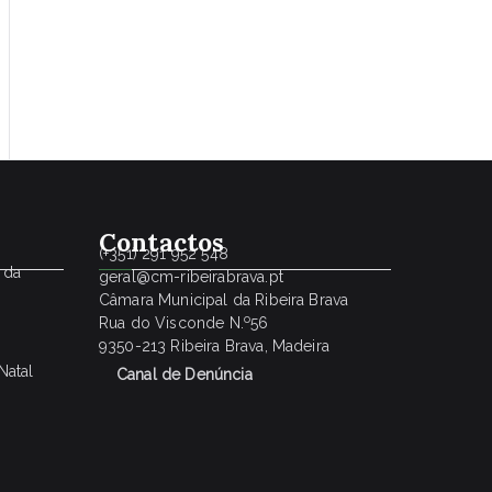
Contactos
(+351) 291 952 548
 da
geral@cm-ribeirabrava.pt
Câmara Municipal da Ribeira Brava
o
Rua do Visconde N.
56
9350-213 Ribeira Brava, Madeira
Natal
Canal de Denúncia