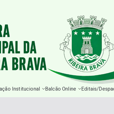
Site da Câmara Municipal Rib
ação Institucional
Balcão Online
Editais/Desp
Câmara M