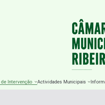
Saltar
para
o
conteúdo
 de Intervenção
Actividades Municipais
Inform