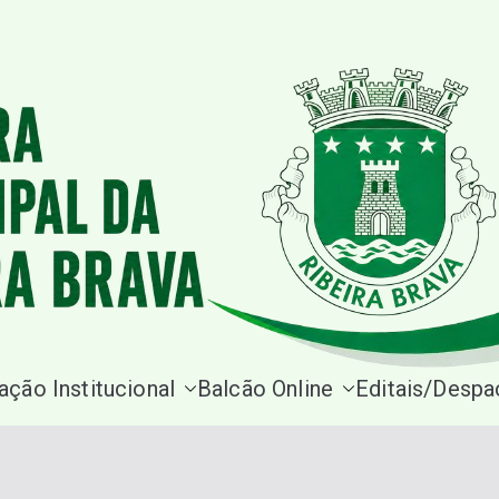
Site da Câmara Municipal Rib
ação Institucional
Balcão Online
Editais/Desp
Câmara M