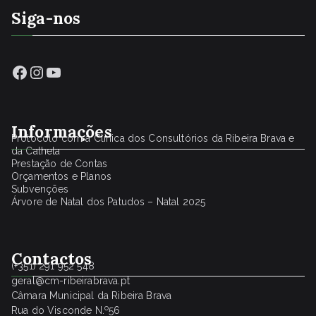
Siga-nos
Facebook
Instagram
YouTube
Informações
Protocolo com a Clínica dos Consultórios da Ribeira Brava e
da Calheta
Prestação de Contas
Orçamentos e Planos
Subvenções
Árvore de Natal dos Patudos – Natal 2025
Contactos
(+351) 291 952 548
geral@cm-ribeirabrava.pt
Câmara Municipal da Ribeira Brava
o
Rua do Visconde N.
56