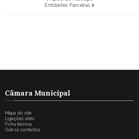
Navegação
Entidades Parceiras
de
artigos
Câmara Municipal
Mapa do site
Ligações úteis
Ficha técnica
Outros contactos