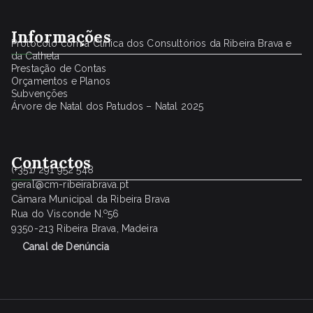
Informações
Protocolo com a Clínica dos Consultórios da Ribeira Brava e
da Calheta
Prestação de Contas
Orçamentos e Planos
Subvenções
Árvore de Natal dos Patudos – Natal 2025
Contactos
(+351) 291 952 548
geral@cm-ribeirabrava.pt
Câmara Municipal da Ribeira Brava
o
Rua do Visconde N.
56
9350-213 Ribeira Brava, Madeira
Canal de Denúncia