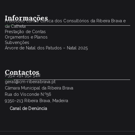
Informações
Protocolo com a Clínica dos Consultórios da Ribeira Brava e
da Calheta
Prestação de Contas
Orçamentos e Planos
Subvenções
Árvore de Natal dos Patudos – Natal 2025
Contactos
(+351) 291 952 548
geral@cm-ribeirabrava.pt
Câmara Municipal da Ribeira Brava
o
Rua do Visconde N.
56
9350-213 Ribeira Brava, Madeira
Canal de Denúncia