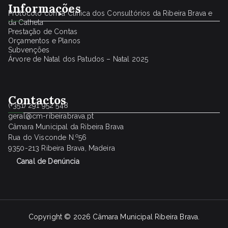
Informações
Protocolo com a Clínica dos Consultórios da Ribeira Brava e
da Calheta
Prestação de Contas
Orçamentos e Planos
Subvenções
Árvore de Natal dos Patudos – Natal 2025
Contactos
(+351) 291 952 548
geral@cm-ribeirabrava.pt
Câmara Municipal da Ribeira Brava
o
Rua do Visconde N.
56
9350-213 Ribeira Brava, Madeira
Canal de Denúncia
Copyright © 2026
Câmara Municipal Ribeira Brava
.