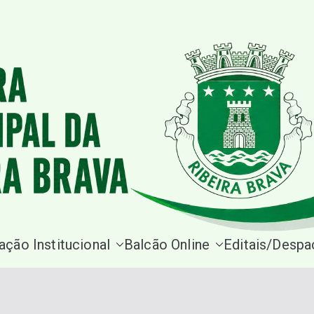
Site da Câmara Municipal Rib
ação Institucional
Balcão Online
Editais/Desp
Câmara M