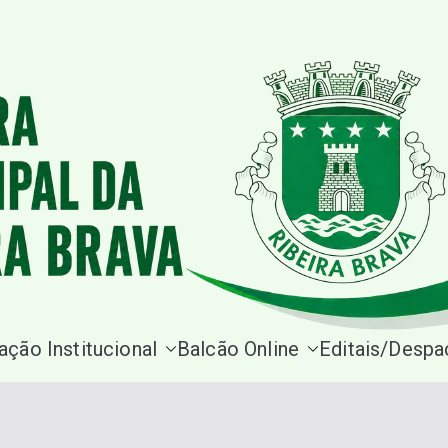
Site da Câmara Municipal Rib
ação Institucional
Balcão Online
Editais/Desp
Câmara M