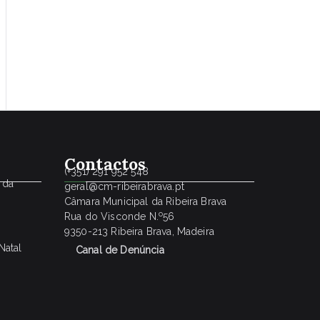
Contactos
(+351) 291 952 548
 da
geral@cm-ribeirabrava.pt
Câmara Municipal da Ribeira Brava
o
Rua do Visconde N.
56
9350-213 Ribeira Brava, Madeira
Natal
Canal de Denúncia