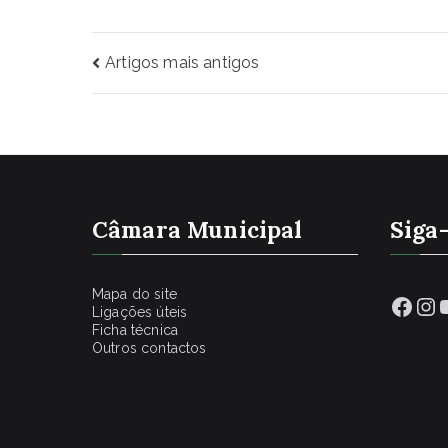
Navegação
Artigos mais antigos
de
artigos
Câmara Municipal
Siga
Mapa do site
Face
In
Ligações úteis
Ficha técnica
Outros contactos