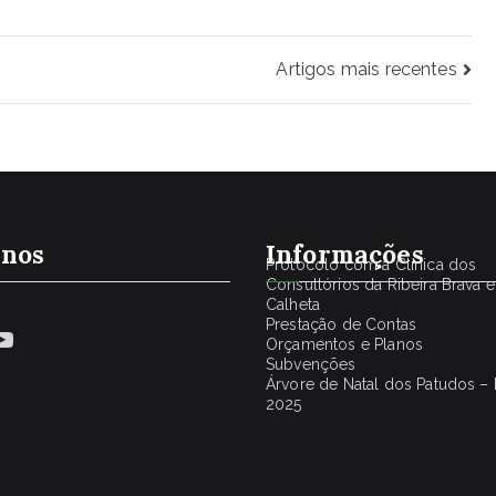
Artigos mais recentes
-nos
Informações
Protocolo com a Clínica dos
Consultórios da Ribeira Brava e
Calheta
Prestação de Contas
book
stagram
YouTube
Orçamentos e Planos
Subvenções
Árvore de Natal dos Patudos – 
2025