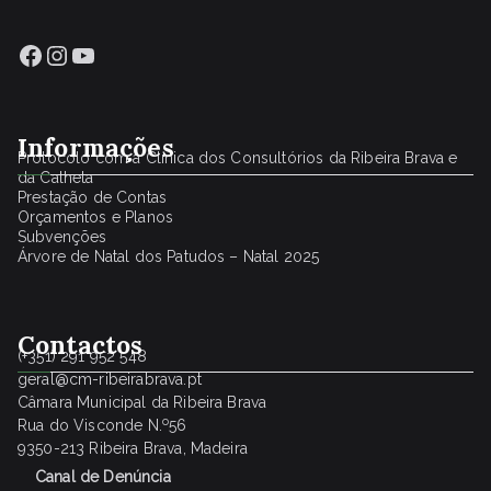
Facebook
Instagram
YouTube
Informações
Protocolo com a Clínica dos Consultórios da Ribeira Brava e
da Calheta
Prestação de Contas
Orçamentos e Planos
Subvenções
Árvore de Natal dos Patudos – Natal 2025
Contactos
(+351) 291 952 548
geral@cm-ribeirabrava.pt
Câmara Municipal da Ribeira Brava
o
Rua do Visconde N.
56
9350-213 Ribeira Brava, Madeira
Canal de Denúncia