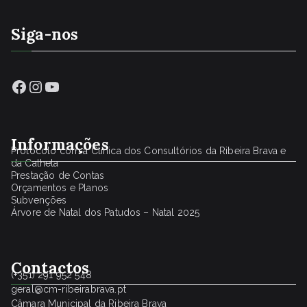
Siga-nos
Facebook
Instagram
YouTube
Informações
Protocolo com a Clínica dos Consultórios da Ribeira Brava e
da Calheta
Prestação de Contas
Orçamentos e Planos
Subvenções
Árvore de Natal dos Patudos – Natal 2025
Contactos
(+351) 291 952 548
geral@cm-ribeirabrava.pt
Câmara Municipal da Ribeira Brava